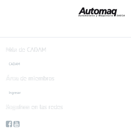
Más
de CADAM
CADAM
Área
de miembros
Ingresar
Seguínos
en las redes