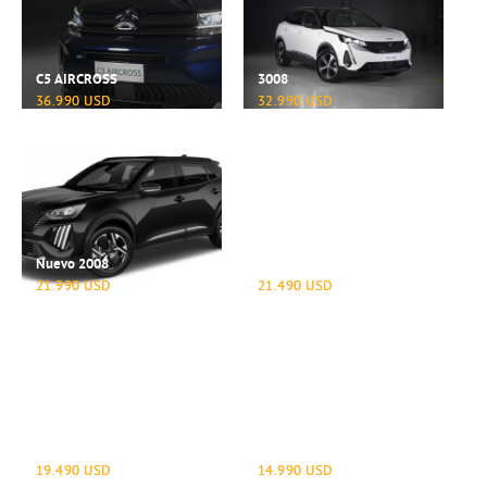
C5 AIRCROSS
3008
36.990 USD
32.990 USD
Nuevo 2008
C4 CACTUS
21.990 USD
21.490 USD
208
Basalt
19.490 USD
14.990 USD