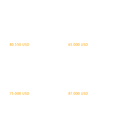
Ranger Raptor
Ranger
80.550 USD
65.000 USD
EXPLORER
TC 59
75.000 USD
87.000 USD