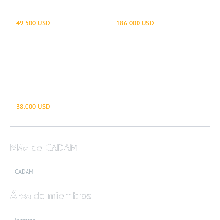
Bronco Sport
CR
49.500 USD
186.000 USD
Ranger
38.000 USD
Más
de CADAM
CADAM
Área
de miembros
Ingresar