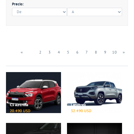
Precio:
«
1
2
3
4
5
6
7
8
9
10
»
C3 Aircross
Landtrek
20.490 USD
32.490 USD