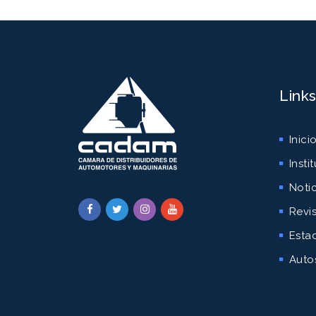
Link
Inici
Insti
Notic
Revi
Estad
Auto