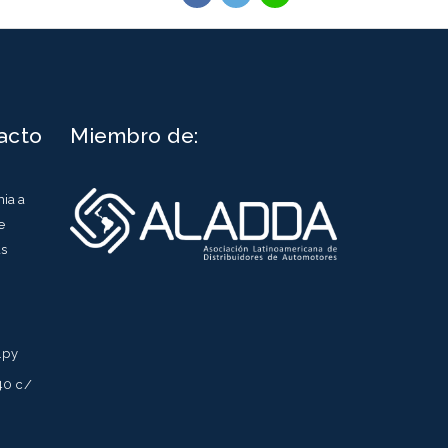
acto
Miembro de:
ia a
e
as
.py
40 c/