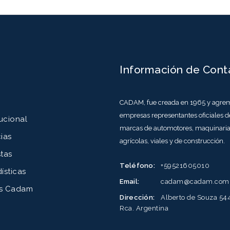
s
Información de Cont
o
CADAM, fue creada en 1965 y agrem
empresas representantes oficiales d
tucional
marcas de automotores, maquinari
ias
agrícolas, viales y de construcción.
stas
Teléfono:
+59521605010
ísticas
Email:
cadam@cadam.com
s Cadam
Dirección:
Alberto de Souza 54
Rca. Argentina