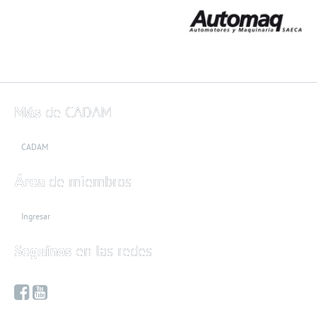
Más
de CADAM
CADAM
Área
de miembros
Ingresar
Seguínos
en las redes