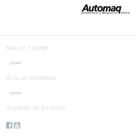
Más
de CADAM
CADAM
Área
de miembros
Ingresar
Seguínos
en las redes